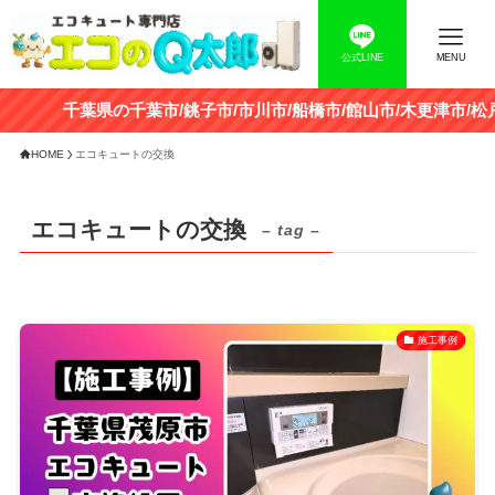
公式LINE
MENU
千葉県の千葉市/銚子市/市川市/船橋市/館山市/木更津市/松戸
HOME
エコキュートの交換
エコキュートの交換
– tag –
施工事例