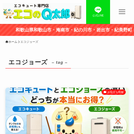
公式LINE
和歌山県和歌山市・海南市・紀の川市・岩出市・紀美野町・
ホーム
エコジョーズ
エコジョーズ
– tag –
お役立ち情報