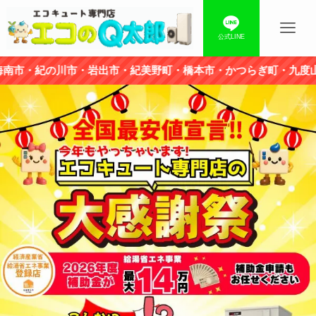
公式LINE
岩出市・紀美野町・橋本市・かつらぎ町・九度山町・高野町、さら