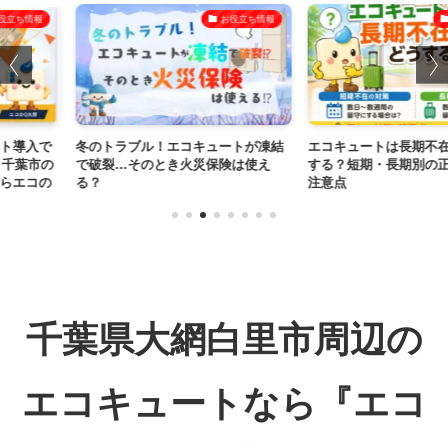
お役立ち情報
お役立ち情報
エコキュートが凍結
エコキュートは長期不在のときどう
【ダイキンエコ
き火災保険は使え
する？短期・長期別の正しい対策と
2026年 最
注意点
とめ
千葉県大網白里市周辺の
エコキュートなら『エコ