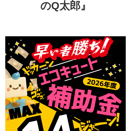
のQ太郎』