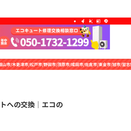
戸市/野田市/茂原市/成田市/佐倉市/東金市/旭市/習志野市/柏市/勝浦市
トへの交換｜エコの